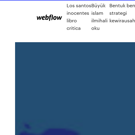
Los santos
Büyük
Bentuk ben
inocentes
islam
strategi
libro
ilmihali
kewirausa
critica
oku