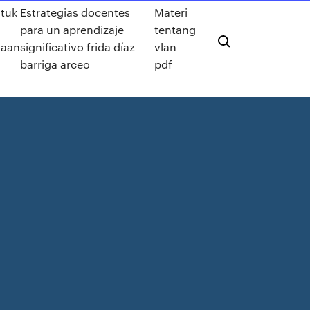
tuk
Estrategias docentes
Materi
para un aprendizaje
tentang
haan
significativo frida díaz
vlan
barriga arceo
pdf