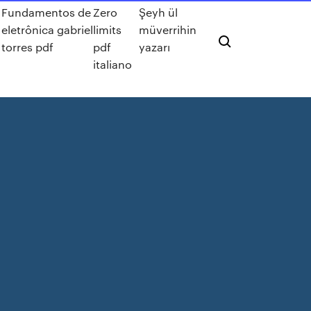
Fundamentos de
Zero
Şeyh ül
eletrônica gabriel
limits
müverrihin
torres pdf
pdf
yazarı
italiano