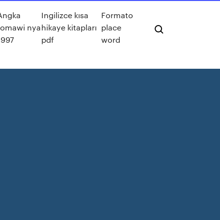
Angka
Ingilizce kısa
Formato
romawi nya
hikaye kitapları
place
1997
pdf
word